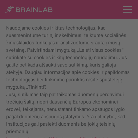
Naudojame cookies ir kitas technologijas, kad
suasmenintume turinį ir skelbimus, teiktume socialinės
žiniasklaidos funkcijas ir analizuotume srautą į mūsų
svetainę. Patvirtindami mygtuką „Leisti visus cookies“
sutinkate su cookies ir kitų technologijų naudojimu. Jūs
galite bet kada atšaukti savo sutikimą, kuris galioja
ateityje. Daugiau informacijos apie cookies ir papildomas
technologijas bei tinkinimo parinktis rasite spustelėję
mygtuką „Tinkinti“.
Jūsų sutikimas taip pat taikomas duomenų perdavimui
trečiųjų šalių, nepriklausančių Europos ekonominei
erdvei, teikėjams, nenustatant tinkamo apsaugos lygio
pagal duomenų apsaugos įstatymus. Yra galimybė, kad
institucijos gali pasiekti duomenis be jokių teisinių
priemonių.