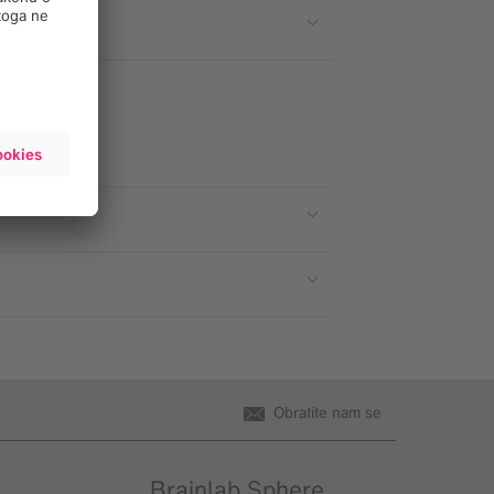
Obratite nam se
Brainlab Sphere