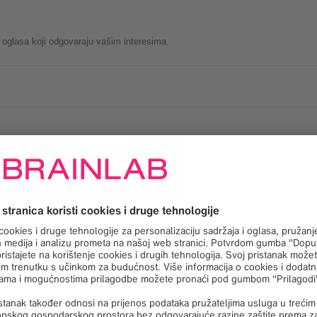
e oglasa koji odgovaraju vašim interesima.
i upotrebi kako bismo mjerili i poboljšavali učinkovitost.