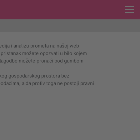
edija i analizu prometa na našoj web
j pristanak možete opozvati u bilo kojem
prilagodbe možete pronaći pod gumbom
pskog gospodarskog prostora bez
odacima, a da protiv toga ne postoji pravni