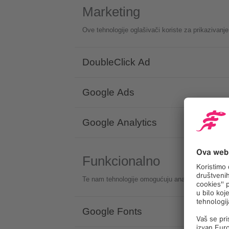
Marketing
Ove tehnologije oglašivači koriste za prikazivanj
DoubleClick Ad
Google Ads
Google Analytics
Funkcionalno
Te nam tehnologije omogućuju analizu ponašanja pr
Google Fonts