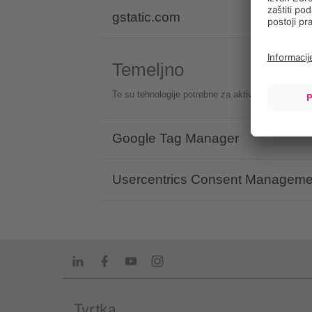
gstatic.com
Temeljno
Te su tehnologije potrebne za aktiviranje osnovne
Google Tag Manager
Usercentrics Consent Managemen
LinkedIn
Facebook
Youtube
Instagram
Tvrtka