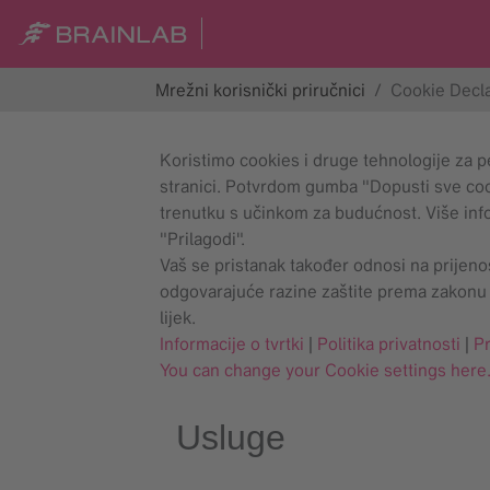
Mrežni korisnički priručnici
Cookie Decla
Koristimo cookies i druge tehnologije za p
stranici. Potvrdom gumba "Dopusti sve cook
trenutku s učinkom za budućnost. Više in
"Prilagodi".
Vaš se pristanak također odnosi na prijen
odgovarajuće razine zaštite prema zakonu o
lijek.
Informacije o tvrtki
|
Politika privatnosti
|
Pr
You can change your Cookie settings here
Usluge