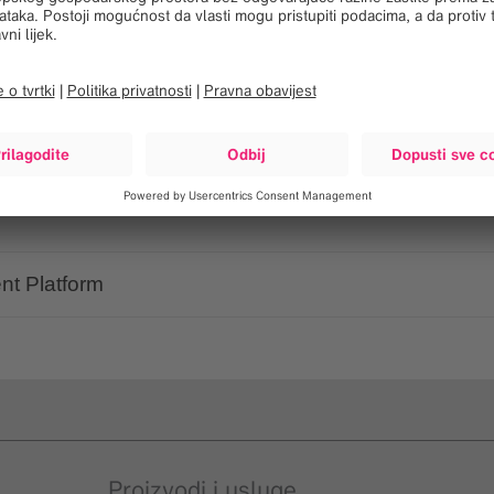
 funkcije naše usluge.
t Platform
Proizvodi i usluge