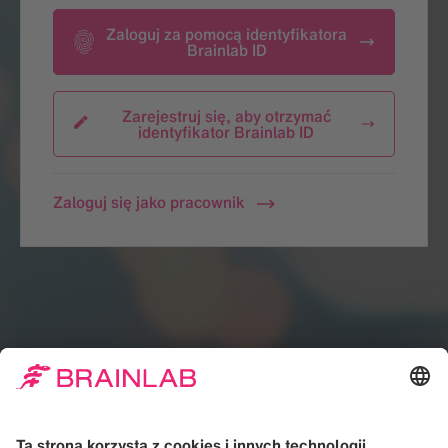
Zaloguj za pomocą identyfikatora
Brainlab ID
Zarejestruj się, aby otrzymać
identyfikator Brainlab ID
Zaloguj się jako pracownik