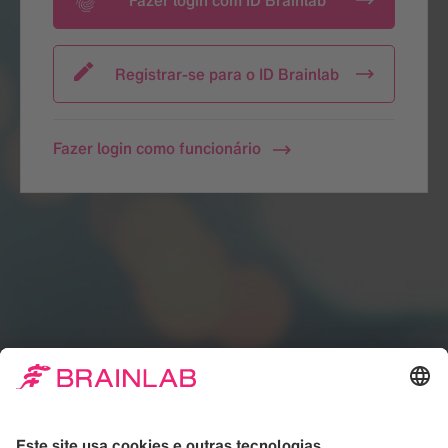
Fazer login com ID Brainlab
Registrar-se para o ID Brainlab
Fazer login como funcionário